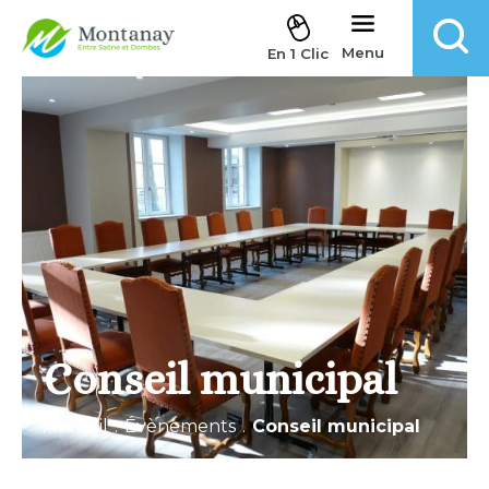
Aller au contenu
Menu
En 1 Clic
Conseil municipal
Accueil
.
Évènements
.
Conseil municipal