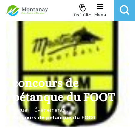
Aller au contenu
Menu
En 1 Clic
concours de
pétanque du FOOT
Accueil
.
Évènements
.
concours de pétanque du FOOT