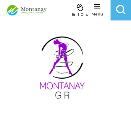
Aller au contenu
Menu
En 1 Clic
Compétition GRS
Accueil
.
Évènements
.
Compétition GRS