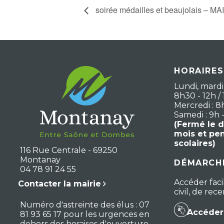
soirée médailles et beaujolais –
HORAIRES
Lundi, mardi,
8h30 - 12h / 
Mercredi : 8
Samedi : 9h 
(Fermé le 
mois et pe
scolaires)
116 Rue Centrale - 69250
Montanay
DÉMARCHE
04 78 91 24 55
Accéder faci
Contacter la mairie
civil, de re
Numéro d'astreinte des élus : 07
Accéder 
81 93 65 17 pour les urgences en
dehors des horaires d'ouverture