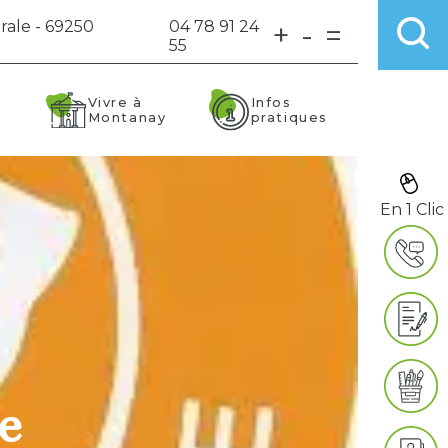
rale - 69250
04 78 91 24
+
-
=
55
Vivre à
Infos
Montanay
pratiques
En 1 Clic
e