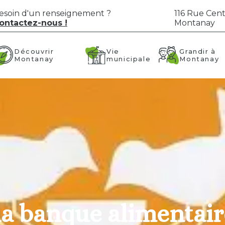
esoin d'un renseignement ?
116 Rue Cent
ontactez-nous !
Montanay
Vie
Grandir à
Découvrir
municipale
Montanay
Montanay
 la banque alimentair