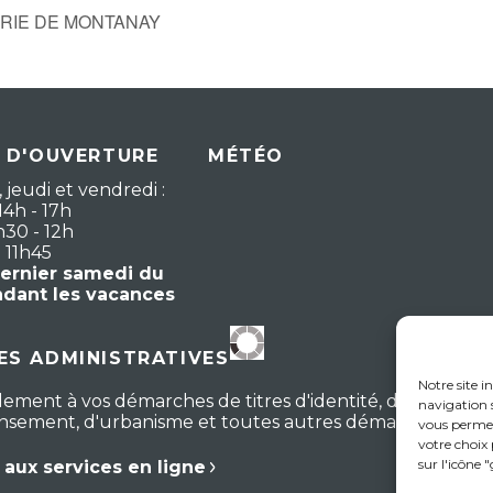
 MAIRIE DE MONTANAY
 D'OUVERTURE
MÉTÉO
 jeudi et vendredi :
14h - 17h
h30 - 12h
- 11h45
dernier samedi du
ndant les vacances
S ADMINISTRATIVES
Notre site i
lement à vos démarches de titres d'identité, d'actes d'ét
navigation s
censement, d'urbanisme et toutes autres démarches
vous permet
votre choix
sur l'icône 
aux services en ligne