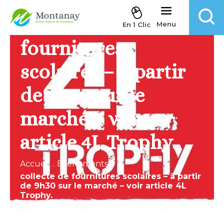
Aller au contenu
collecte de
Menu
En 1 Clic
fournitures
scolaires – à partir
de 9h30 sur le
marché – voir
article 4L Trophy.
Accueil
.
Évènements
.
collecte de fournitures scolaires – à partir
de 9h30 sur le marché – voir article 4L
Trophy.