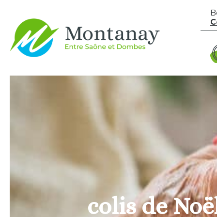
Aller au contenu
B
C
colis de Noë