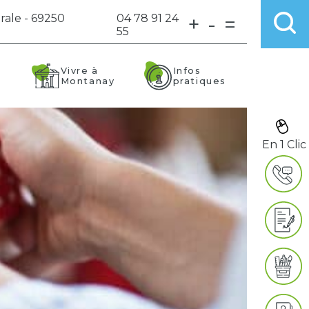
rale - 69250
04 78 91 24
+
-
=
55
Vivre à
Infos
Montanay
pratiques
En 1 Clic