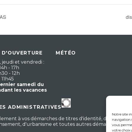
CAS
di
 D'OUVERTURE
MÉTÉO
 jeudi et vendredi :
14h - 17h
h30 - 12h
- 11h45
dernier samedi du
ndant les vacances
S ADMINISTRATIVES
Notre site i
lement à vos démarches de titres d'identité, d'actes d'ét
navigation s
censement, d'urbanisme et toutes autres démarches
vous permet
votre choix