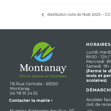
distribution colis de Noël 2025 – C
HORAIRES
Lundi, mardi,
8h30 - 12h / 
Mercredi : 8
Samedi : 9h 
(Fermé le 
mois et pe
scolaires)
116 Rue Centrale - 69250
Montanay
DÉMARCHE
04 78 91 24 55
Accéder faci
Contacter la mairie
civil, de re
Numéro d'astreinte des élus : 07