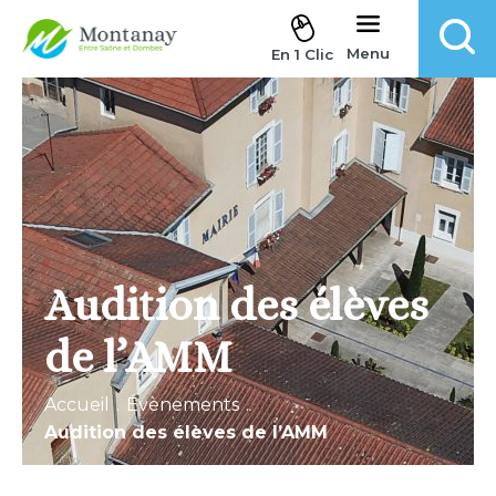
Aller au contenu
Menu
En 1 Clic
Audition des élèves
de l’AMM
Accueil
.
Évènements
.
Audition des élèves de l’AMM