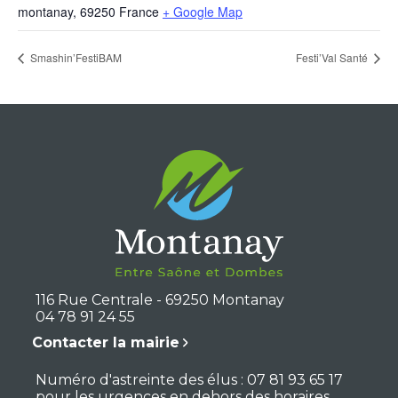
montanay
,
69250
France
+ Google Map
Smashin’FestiBAM
Festi’Val Santé
116 Rue Centrale - 69250 Montanay
04 78 91 24 55
Contacter la mairie
Numéro d'astreinte des élus : 07 81 93 65 17
pour les urgences en dehors des horaires