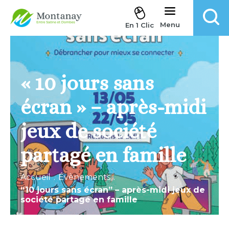
Aller au contenu
Menu
En 1 Clic
« 10 jours sans
écran » – après-midi
jeux de société
partagé en famille
Accueil
.
Évènements
.
“10 jours sans écran” – après-midi jeux de
société partagé en famille