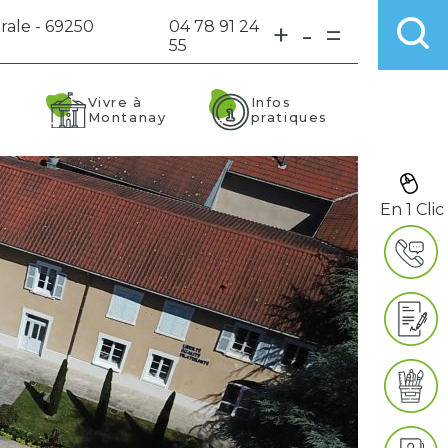
rale - 69250
04 78 91 24
+
-
=
55
Vivre à
Infos
Montanay
pratiques
En 1 Clic