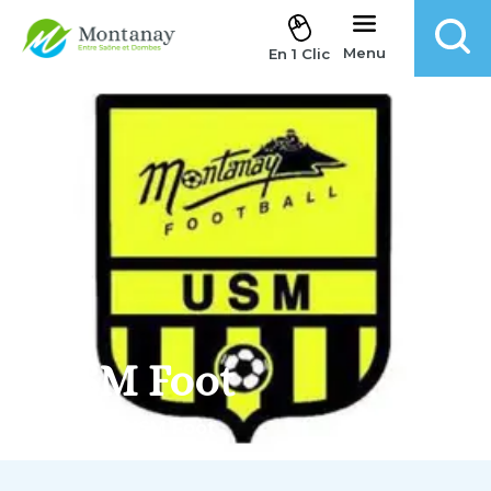
Aller au contenu
Menu
En 1 Clic
USM Foot
Accueil
.
USM Foot