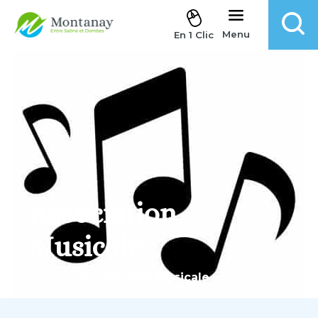
Aller au contenu
Menu
En 1 Clic
Association
Musicale
Accueil
.
Association Musicale