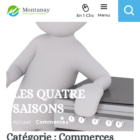
Aller au contenu
Menu
En 1 Clic
LES QUATRE
SAISONS
Accueil
.
Commerces
Catégorie :
Commerces