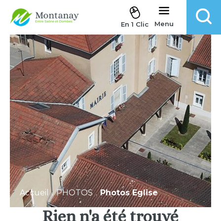
Aller au contenu
Menu
En 1 Clic
Accueil
.
PHOTOS
.
Photos Eglise
Rien n'a été trouvé