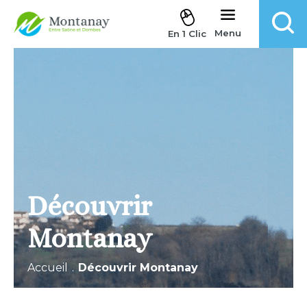
Aller au contenu
Menu
En 1 Clic
Découvrir
Montanay
Accueil
.
Découvrir Montanay